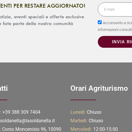
VENTI PER RESTARE AGGIORNATO!
izie, eventi speciali e offerte esclusive
Acconsento a rice
 e fate parte della nostra comunità
informazioni consult
INVIA R
tti
Orari Agriturismo
:
+39 388 309 7404
Lunedì:
Chiuso
soldanella@lasoldanella.it
Martedì:
Chiuso
:
Corso Moncenisio 96, 10090
Mercoledì:
12:00-15:00