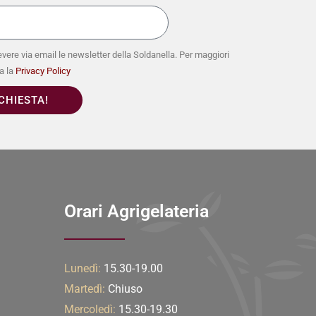
vere via email le newsletter della Soldanella. Per maggiori
a la
Privacy Policy
ICHIESTA!
Orari Agrigelateria
Lunedì:
15.30-19.00
Martedì:
Chiuso
Mercoledì:
15.30-19.30