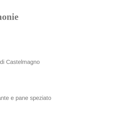
monie
e di Castelmagno
ante e pane speziato