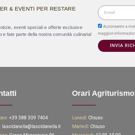
TER & EVENTI PER RESTARE
Acconsento a ricev
otizie, eventi speciali e offerte esclusive
maggiori informazion
o e fate parte della nostra comunità culinaria!
INVIA RIC
tatti
Orari Agriturismo
are:
+39 388 309 7404
Lunedì:
Chiuso
:
lasoldanella@lasoldanella.it
Martedì:
Chiuso