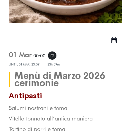
01 Mar
00:00
event_repeat
UNTIL
01 MAR, 23:59
23h 59m
Menù di Marzo 2026
cerimonie
Antipasti
Salumi nostrani e toma
Vitello tonnato all’antica maniera
Tortino di porri e toma