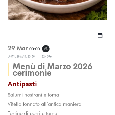
29 Mar
00:00
event_repeat
UNTIL
29 MAR, 23:59
22h 59m
Menù di Marzo 2026
cerimonie
Antipasti
Salumi nostrani e toma
Vitello tonnato all’antica maniera
Tortino di porri e toma